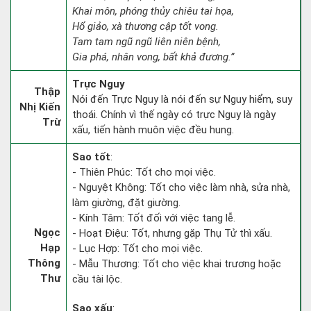
Khai môn, phóng thủy chiêu tai họa,
Hổ giảo, xà thương cập tốt vong.
Tam tam ngũ ngũ liên niên bệnh,
Gia phá, nhân vong, bất khả đương.”
Trực Nguy
Thập
Nói đến Trực Nguy là nói đến sự Nguy hiểm, suy
Nhị Kiến
thoái. Chính vì thế ngày có trực Nguy là ngày
Trừ
xấu, tiến hành muôn việc đều hung.
Sao tốt
:
- Thiên Phúc: Tốt cho mọi việc.
- Nguyệt Không: Tốt cho việc làm nhà, sửa nhà,
làm giường, đặt giường.
- Kính Tâm: Tốt đối với việc tang lễ.
Ngọc
- Hoạt Điệu: Tốt, nhưng gặp Thụ Tử thì xấu.
Hạp
- Lục Hợp: Tốt cho mọi việc.
Thông
- Mẫu Thương: Tốt cho việc khai trương hoặc
Thư
cầu tài lộc.
Sao xấu
: