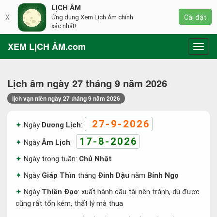
LỊCH ÂM
X
Ứng dụng Xem Lịch Âm chính
Cài đặt
xác nhất!
XEM LỊCH ÂM.com
Toggl
navig
Lịch âm ngày 27 tháng 9 năm 2026
lịch vạn niên ngày 27 tháng 9 năm 2026
27-9-2026
Ngày
Dương Lịch
:
17-8-2026
Ngày
Âm Lịch
:
Ngày trong tuần:
Chủ Nhật
Ngày
Giáp Thìn
tháng
Đinh Dậu
năm
Bính Ngọ
Ngày
Thiên Đạo
: xuất hành cầu tài nên tránh, dù được
cũng rất tốn kém, thất lý mà thua