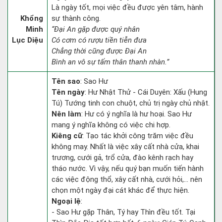
Là ngày tốt, mọi việc đều được yên tâm, hành
Khổng
sự thành công.
Minh
“Đại An gặp được quý nhân
Lục Diệu
Có cơm có rượu tiền tiễn đưa
Chẳng thời cũng được Đại An
Bình an vô sự tấm thân thanh nhàn.”
Tên sao
: Sao Hư
Tên ngày
: Hư Nhật Thử - Cái Duyên: Xấu (Hung
Tú) Tướng tinh con chuột, chủ trị ngày chủ nhật.
Nên làm
: Hư có ý nghĩa là hư hoại. Sao Hư
mang ý nghĩa không có việc chi hợp.
Kiêng cữ
: Tạo tác khởi công trăm việc đều
không may. Nhất là việc xây cất nhà cửa, khai
trương, cưới gả, trổ cửa, đào kênh rạch hay
tháo nước. Vì vậy, nếu quý bạn muốn tiến hành
các việc động thổ, xây cất nhà, cưới hỏi,... nên
chọn một ngày đại cát khác để thực hiện.
Ngoại lệ
:
- Sao Hư gặp Thân, Tý hay Thìn đều tốt. Tại