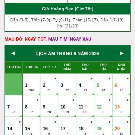
Giờ Hoàng Đạo (Giờ Tốt)
Dần (3-5), Thìn (7-9), Tỵ (9-11), Thân (15-17), Dậu (17-19),
Hợi (21-23)
MÀU ĐỎ: NGÀY TỐT
MÀU TÍM: NGÀY XẤU
,
◄
►
LỊCH ÂM THÁNG 9 NĂM 2026
THỨ
THỨ
THỨ
CHỦ
THỨ HAI
THỨ BA
THỨ TƯ
NĂM
SÁU
BẨY
NHẬT
●
●
●
●
1
2
3
4
5
6
20/7
21
22
23
24
25
●
●
●
●
7
8
9
10
11
12
13
26
27
28
29
1/8
2
3
●
●
●
●
●
14
15
16
17
18
19
20
4
5
6
7
8
9
10