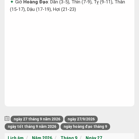
Giờ
Hoàng Đạo
: Dần (3-5), Thìn (7-9), Tỵ (9-11), Thân
(15-17), Dậu (17-19), Hợi (21-23)
ngày 27 tháng 9 năm 2026
ngày 27/9/2026
ngày tốt tháng 9 năm 2026
ngày hoàng đạo tháng 9
Lịch âm
Năm 2026
Tháng 9
Ngày 27