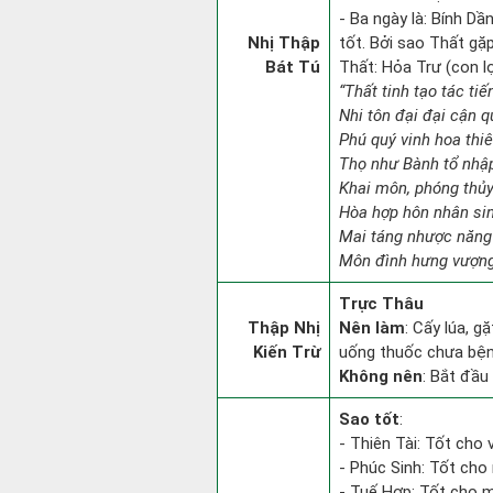
- Ba ngày là: Bính D
Nhị Thập
tốt. Bởi sao Thất gặ
Bát Tú
Thất: Hỏa Trư (con lợ
“Thất tinh tạo tác tiế
Nhi tôn đại đại cận q
Phú quý vinh hoa thiê
Thọ như Bành tổ nhập
Khai môn, phóng thủy
Hòa hợp hôn nhân sin
Mai táng nhược năng 
Môn đình hưng vượng
Trực Thâu
Thập Nhị
Nên làm
: Cấy lúa, g
Kiến Trừ
uống thuốc chưa bệnh
Không nên
: Bắt đầu 
Sao tốt
:
- Thiên Tài: Tốt cho v
- Phúc Sinh: Tốt cho 
- Tuế Hợp: Tốt cho m