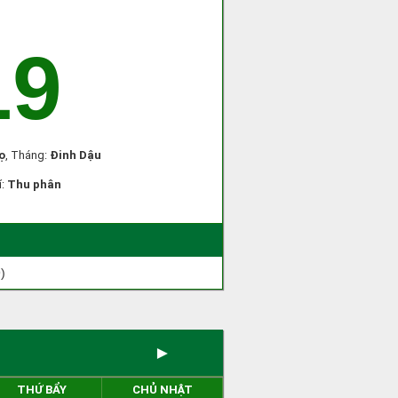
19
ọ
, Tháng:
Đinh Dậu
í:
Thu phân
)
►
THỨ BẨY
CHỦ NHẬT