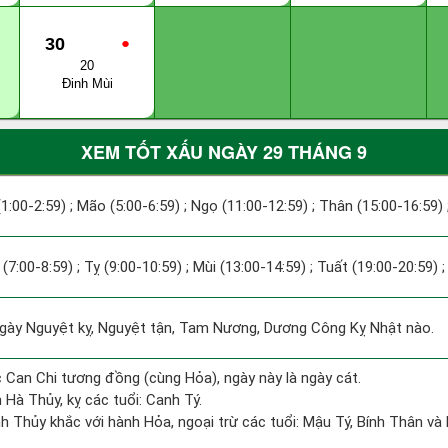
30
●
20
Đinh Mùi
XEM TỐT XẤU NGÀY 29 THÁNG 9
(1:00-2:59) ; Mão (5:00-6:59) ; Ngọ (11:00-12:59) ; Thân (15:00-16:59)
 (7:00-8:59) ; Tỵ (9:00-10:59) ; Mùi (13:00-14:59) ; Tuất (19:00-20:59) 
ày Nguyệt kỵ, Nguyệt tận, Tam Nương, Dương Công Kỵ Nhật nào.
 Can Chi tương đồng (cùng Hỏa), ngày này là ngày cát.
 Hà Thủy, kỵ các tuổi: Canh Tý.
h Thủy khắc với hành Hỏa, ngoại trừ các tuổi: Mậu Tý, Bính Thân 