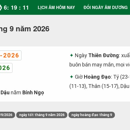
⌚ 6: 19 : 11
LỊCH ÂM HÔM NAY
ĐỔI NGÀY ÂM DƯƠNG
ng 9 năm 2026
-2026
Ngày
Thiên Đường
: xu
buôn bán may mắn, mọi vi
026
Giờ
Hoàng Đạo
: Tý (23
(11-13), Thân (15-17), Dậu
 Dậu
năm
Bính Ngọ
/9/2026
ngày tốt tháng 9 năm 2026
ngày hoàng đạo tháng 9