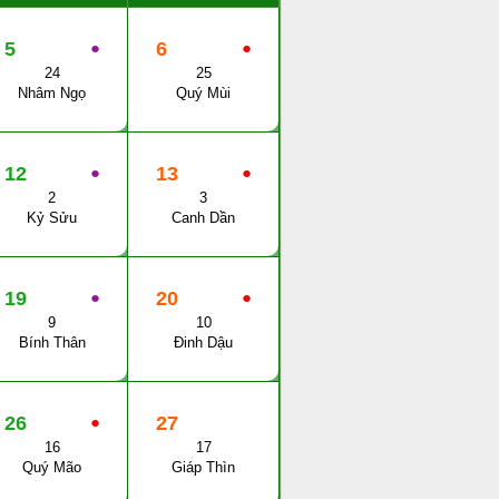
5
●
6
●
24
25
Nhâm Ngọ
Quý Mùi
12
●
13
●
2
3
Kỷ Sửu
Canh Dần
19
●
20
●
9
10
Bính Thân
Đinh Dậu
26
●
27
16
17
Quý Mão
Giáp Thìn