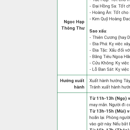
- Đại Hồng Sa: Tốt c
- Hoàng Ân: Tốt cho 
- Kim Quỹ Hoàng Đạo: 
Ngọc Hạp
Thông Thư
Sao xấu
:
- Thiên Cương (hay D
- Địa Phá: Kỵ việc xâ
- Địa Tặc: Xấu đối vớ
- Băng Tiêu Ngoạ Hã
- Cửu Không: Kỵ việc 
- Lỗ Ban Sát: Kỵ việc
Hướng xuất
Xuất hành hướng Tây
hành
Tránh xuất hành hướ
Từ 11h-13h (Ngọ) v
may mắn. Người đi có
Từ 13h-15h (Mùi) v
hoãn lại. Phòng người
vào giờ này. Nếu bắt 