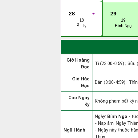
28
●
29
18
19
Ất Tỵ
Bính Ngọ
Giờ Hoàng
Tí (23:00-0:59) ; Sửu 
Đạo
Giờ Hắc
Dần (3:00-4:59) ; Thìn
Đạo
Các Ngày
Không phạm bất kỳ ng
Kỵ
Ngày:
Bính Ngọ
- tức
- Nạp âm: Ngày Thiên
Ngũ Hành
- Ngày này thuộc hàn
Thủy.