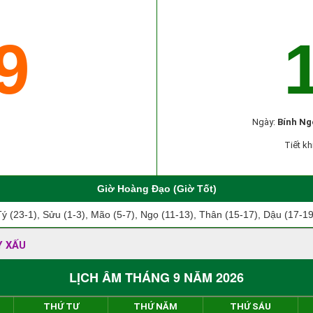
9
Ngày:
Bính Ng
Tiết kh
Giờ Hoàng Đạo (Giờ Tốt)
Tý (23-1), Sửu (1-3), Mão (5-7), Ngọ (11-13), Thân (15-17), Dậu (17-19
Y XẤU
LỊCH ÂM THÁNG 9 NĂM 2026
THỨ TƯ
THỨ NĂM
THỨ SÁU