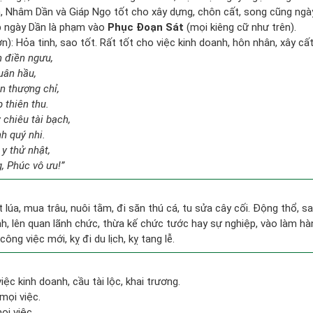
ần, Nhâm Dần và Giáp Ngọ tốt cho xây dựng, chôn cất, song cũng ng
p ngày Dần là phạm vào
Phục Đoạn Sát
(mọi kiêng cữ như trên).
n): Hỏa tinh, sao tốt. Rất tốt cho việc kinh doanh, hôn nhân, xây cấ
n điền ngưu,
uân hầu,
n thượng chỉ,
 thiên thu.
 chiêu tài bạch,
h quý nhi.
y thử nhật,
, Phúc vô ưu!”
ặt lúa, mua trâu, nuôi tằm, đi săn thú cá, tu sửa cây cối. Động thổ, 
, lên quan lãnh chức, thừa kế chức tước hay sự nghiệp, vào làm hà
công việc mới, kỵ đi du lịch, kỵ tang lễ.
iệc kinh doanh, cầu tài lộc, khai trương.
mọi việc.
ọi việc.