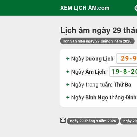
XEM LỊCH ÂM.com
Lịch âm ngày 29 thá
lịch vạn niên ngày 29 tháng 9 năm 2026
29-9
Ngày
Dương Lịch
:
19-8-2
Ngày
Âm Lịch
:
Ngày trong tuần:
Thứ Ba
Ngày
Bính Ngọ
tháng
Đinh
ngày 29 tháng 9 năm 2026
ngày 29