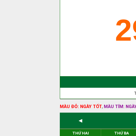
2
MÀU ĐỎ: NGÀY TỐT
MÀU TÍM: NGÀ
,
◄
THỨ HAI
THỨ BA