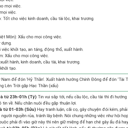
ho mọi việc.
mọi việc.
Tốt cho việc kinh doanh, cầu tài lộc, khai trương.
iệt Môn): Xấu cho mọi công việc.
y dựng.
i việc khởi tạo, an táng, động thổ, xuất hành.
m: Xấu cho mọi công việc.
xuất hành, kinh doanh, cầu tài, khai trương.
 khởi tạo.
 Nam để đón 'Hỷ Thần'. Xuất hành hướng Chính Đông để đón 'Tài T
ng Lên Trời gặp Hạc Thần (xấu)
à từ 23h-01h (Tý)
Tin vui sắp tới, nếu cầu lộc, cầu tài thì đi hướ
 tin về. Nếu chăn nuôi đều gặp thuận lợi.
à từ 01-03h (Sửu)
Hay tranh luận, cãi cọ, gây chuyện đói kém, phả
 người nguyền rủa, tránh lây bệnh. Nói chung những việc như hội họp,
buộc phải đi vào giờ này thì nên giữ miệng để hạn ché gây ẩu đả hay