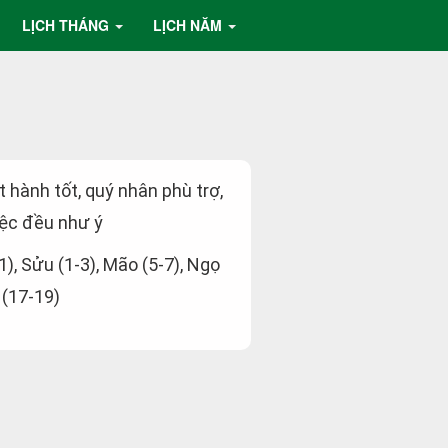
LỊCH THÁNG
LỊCH NĂM
ất hành tốt, quý nhân phù trợ,
ệc đều như ý
-1), Sửu (1-3), Mão (5-7), Ngọ
 (17-19)