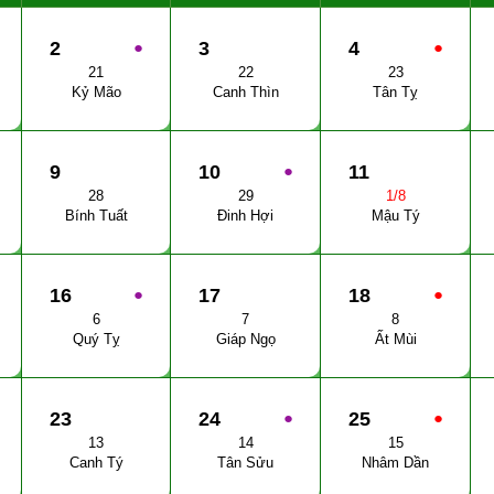
2
●
3
4
●
21
22
23
Kỷ Mão
Canh Thìn
Tân Tỵ
9
10
●
11
28
29
1/8
Bính Tuất
Đinh Hợi
Mậu Tý
16
●
17
18
●
6
7
8
Quý Tỵ
Giáp Ngọ
Ất Mùi
23
24
●
25
●
13
14
15
Canh Tý
Tân Sửu
Nhâm Dần