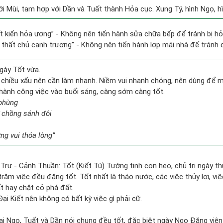
i Mùi, tam hợp với Dần và Tuất thành Hỏa cục. Xung Tý, hình Ngọ, hì
tất kiến hỏa ương” - Không nên tiến hành sửa chữa bếp để tránh bị hỏ
i thất chủ canh trương” - Không nên tiến hành lợp mái nhà để tránh c
gày Tốt vừa.
 chiều xấu nên cần làm nhanh. Niềm vui nhanh chóng, nên dùng để 
n hành công việc vào buổi sáng, càng sớm càng tốt.
 phùng
 chồng sánh đôi
g vui thỏa lòng”
Trư - Cảnh Thuần: Tốt (Kiết Tú) Tướng tinh con heo, chủ trị ngày th
trăm việc đều đặng tốt. Tốt nhất là tháo nước, các việc thủy lợi, việ
ất hay chặt cỏ phá đất.
ại Kiết nên không có bất kỳ việc gì phải cữ.
ại Ngọ, Tuất và Dần nói chung đều tốt, đặc biệt ngày Ngọ Đăng viên 