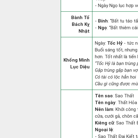
- Ngày Ngọ lục hợp vớ
Bành Tổ
-
Bính
: “Bất tu táo 
Bách Kỵ
-
Ngọ
: “Bất thiêm cá
Nhật
Ngày:
Tốc Hỷ
- tức n
Buổi sáng tốt, nhưng
hơn. Tốt nhất là tiế
Khổng Minh
“Tốc Hỷ là bạn trùng
Lục Diệu
Gặp trùng gặp bạn vợ
Có tài có lộc hẳn hoi
Cầu gì cũng được mừn
Tên sao
: Sao Thất
Tên ngày
: Thất Hỏa 
Nên làm
: Khởi công 
cửa, cưới gả, chôn c
Kiêng cữ
: Sao Thất Đ
Ngoại lệ
:
- Sao Thất Đại Kiết t