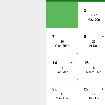
1
20/7
Mậu Dần
7
8
●
26
27
Giáp Thân
Ất Dậu
14
●
15
4
5
Tân Mão
Nhâm Thìn
21
22
●
11
12
Mậu Tuất
Kỷ Hợi