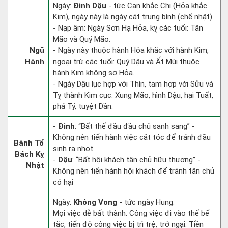
Ngày:
Đinh Dậu
- tức Can khắc Chi (Hỏa khắc
Kim), ngày này là ngày cát trung bình (chế nhật).
- Nạp âm: Ngày Sơn Hạ Hỏa, kỵ các tuổi: Tân
Mão và Quý Mão.
Ngũ
- Ngày này thuộc hành Hỏa khắc với hành Kim,
Hành
ngoại trừ các tuổi: Quý Dậu và Ất Mùi thuộc
hành Kim không sợ Hỏa.
- Ngày Dậu lục hợp với Thìn, tam hợp với Sửu và
Tỵ thành Kim cục. Xung Mão, hình Dậu, hại Tuất,
phá Tý, tuyệt Dần.
-
Đinh
: “Bất thế đầu đầu chủ sanh sang” -
Không nên tiến hành việc cắt tóc để tránh đầu
Bành Tổ
sinh ra nhọt
Bách Kỵ
-
Dậu
: “Bất hội khách tân chủ hữu thương” -
Nhật
Không nên tiến hành hội khách để tránh tân chủ
có hại
Ngày:
Không Vong
- tức ngày Hung.
Mọi việc dễ bất thành. Công việc đi vào thế bế
tắc, tiến độ công việc bị trì trệ, trở ngại. Tiền