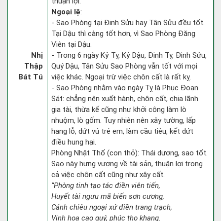
thuận lợi.
Ngoại lệ
:
- Sao Phòng tại Đinh Sửu hay Tân Sửu đều tốt.
Tại Dậu thì càng tốt hơn, vì Sao Phòng Đăng
Viên tại Dậu.
Nhị
- Trong 6 ngày Kỷ Tỵ, Kỷ Dậu, Đinh Tỵ, Đinh Sửu,
Thập
Quý Dậu, Tân Sửu Sao Phòng vẫn tốt với mọi
Bát Tú
việc khác. Ngoại trừ việc chôn cất là rất kỵ.
- Sao Phòng nhằm vào ngày Tỵ là Phục Đoạn
Sát: chẳng nên xuất hành, chôn cất, chia lãnh
gia tài, thừa kế cũng như khởi công làm lò
nhuộm, lò gốm. Tuy nhiên nên xây tường, lấp
hang lỗ, dứt vú trẻ em, làm cầu tiêu, kết dứt
điều hung hại.
Phòng Nhật Thố (con thỏ): Thái dương, sao tốt.
Sao này hưng vượng về tài sản, thuận lợi trong
cả việc chôn cất cũng như xây cất.
“Phòng tinh tạo tác điền viên tiến,
Huyết tài ngưu mã biến sơn cương,
Cánh chiêu ngoại xứ điền trang trạch,
Vinh hoa cao quý, phúc thọ khang.