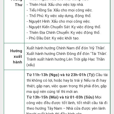
- Thiên Hoả: Xấu cho việc lợp nhà.
Thư
- Tiểu Hồng Sa: Xấu cho mọi công việc.
- Thổ Phủ: Kỵ việc xây dựng, động thổ.
- Nguyệt Hình: Xấu cho mọi công việc.
- Nguyệt Kiến Chuyển Sát: Kỵ việc động thổ.
- Thiên Địa Chính Chuyển: Kỵ việc động thổ.
- Phủ Đầu Dát: Kỵ việc khởi tạo.
Xuất hành hướng Chính Nam để đón 'Hỷ Thần'.
Hướng
Xuất hành hướng Chính Đông để đón 'Tài Thần'.
xuất
Tránh xuất hành hướng Lên Trời gặp Hạc Thần
hành
(xấu)
Từ 11h-13h (Ngọ) và từ 23h-01h (Tý)
Cầu tài
thì không có lợi, hoặc hay bị trái ý. Nếu ra đi hay
thiệt, gặp nạn, việc quan trọng thì phải đòn, gặp
ma quỷ nên cúng tế thì mới an.
Từ 13h-15h (Mùi) và từ 01-03h (Sửu)
Mọi
công việc đều được tốt lành, tốt nhất cầu tài đi
theo hướng Tây Nam – Nhà cửa được yên lành.