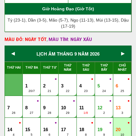
Giờ Hoàng Đạo (Giờ Tốt)
Tý (23-1), Dần (3-5), Mão (5-7), Ngọ (11-13), Mùi (13-15), Dậu
(17-19)
MÀU ĐỎ: NGÀY TỐT
MÀU TÍM: NGÀY XẤU
,
◄
►
LỊCH ÂM THÁNG 9 NĂM 2026
THỨ
THỨ
THỨ
CHỦ
THỨ HAI
THỨ BA
THỨ TƯ
NĂM
SÁU
BẨY
NHẬT
●
●
●
●
1
2
3
4
5
6
20/7
21
22
23
24
25
●
●
●
●
7
8
9
10
11
12
13
26
27
28
29
1/8
2
3
●
●
●
●
●
14
15
16
17
18
19
20
4
5
6
7
8
9
10