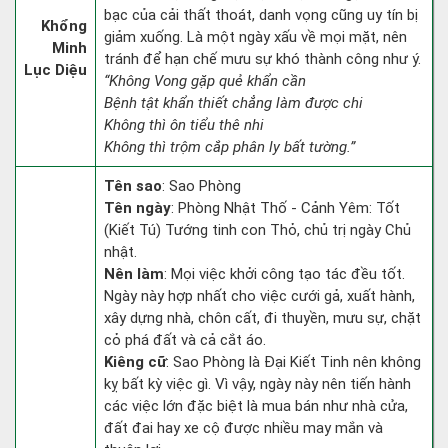
bạc của cải thất thoát, danh vọng cũng uy tín bị
Khổng
giảm xuống. Là một ngày xấu về mọi mặt, nên
Minh
tránh để hạn chế mưu sự khó thành công như ý.
Lục Diệu
“Không Vong gặp quẻ khẩn cần
Bệnh tật khẩn thiết chẳng làm được chi
Không thì ôn tiểu thê nhi
Không thì trộm cắp phân ly bất tường.”
Tên sao
: Sao Phòng
Tên ngày
: Phòng Nhật Thố - Cảnh Yêm: Tốt
(Kiết Tú) Tướng tinh con Thỏ, chủ trị ngày Chủ
nhật.
Nên làm
: Mọi việc khởi công tạo tác đều tốt.
Ngày này hợp nhất cho việc cưới gả, xuất hành,
xây dựng nhà, chôn cất, đi thuyền, mưu sự, chặt
cỏ phá đất và cả cắt áo.
Kiêng cữ
: Sao Phòng là Đại Kiết Tinh nên không
kỵ bất kỳ việc gì. Vì vậy, ngày này nên tiến hành
các việc lớn đặc biệt là mua bán như nhà cửa,
đất đai hay xe cộ được nhiều may mắn và