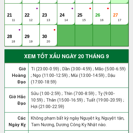
●
●
●
●
21
22
23
24
25
26
27
11
12
13
14
15
16
17
●
●
28
29
30
18
19
20
XEM TỐT XẤU NGÀY 20 THÁNG 9
Giờ
Tí (23:00-0:59) ; Dần (3:00-4:59) ; Mão (5:00-6:59)
Hoàng
; Ngọ (11:00-12:59) ; Mùi (13:00-14:59) ; Dậu
Đạo
(17:00-18:59)
Sửu (1:00-2:59) ; Thìn (7:00-8:59) ; Tỵ (9:00-
Giờ Hắc
10:59) ; Thân (15:00-16:59) ; Tuất (19:00-20:59) ;
Đạo
Hợi (21:00-22:59)
Các
Không phạm bất kỳ ngày Nguyệt kỵ, Nguyệt tận,
Ngày Kỵ
Tam Nương, Dương Công Kỵ Nhật nào.