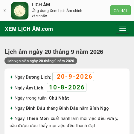
LỊCH ÂM
X
Ứng dụng Xem Lịch Âm chính
Cài đặt
xác nhất!
XEM LỊCH ÂM.com
Toggl
navig
Lịch âm ngày 20 tháng 9 năm 2026
lịch vạn niên ngày 20 tháng 9 năm 2026
20-9-2026
Ngày
Dương Lịch
:
10-8-2026
Ngày
Âm Lịch
:
Ngày trong tuần:
Chủ Nhật
Ngày
Đinh Dậu
tháng
Đinh Dậu
năm
Bính Ngọ
Ngày
Thiên Môn
: xuất hành làm mọi việc đều vừa ý,
cầu được ước thấy mọi việc đều thành đạt