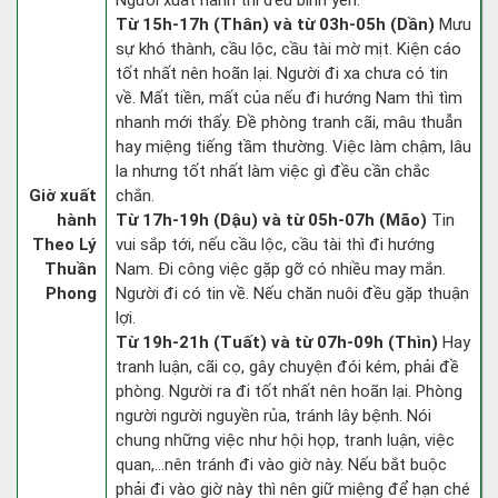
Người xuất hành thì đều bình yên.
Từ 15h-17h (Thân) và từ 03h-05h (Dần)
Mưu
sự khó thành, cầu lộc, cầu tài mờ mịt. Kiện cáo
tốt nhất nên hoãn lại. Người đi xa chưa có tin
về. Mất tiền, mất của nếu đi hướng Nam thì tìm
nhanh mới thấy. Đề phòng tranh cãi, mâu thuẫn
hay miệng tiếng tầm thường. Việc làm chậm, lâu
la nhưng tốt nhất làm việc gì đều cần chắc
Giờ xuất
chắn.
hành
Từ 17h-19h (Dậu) và từ 05h-07h (Mão)
Tin
Theo Lý
vui sắp tới, nếu cầu lộc, cầu tài thì đi hướng
Thuần
Nam. Đi công việc gặp gỡ có nhiều may mắn.
Phong
Người đi có tin về. Nếu chăn nuôi đều gặp thuận
lợi.
Từ 19h-21h (Tuất) và từ 07h-09h (Thìn)
Hay
tranh luận, cãi cọ, gây chuyện đói kém, phải đề
phòng. Người ra đi tốt nhất nên hoãn lại. Phòng
người người nguyền rủa, tránh lây bệnh. Nói
chung những việc như hội họp, tranh luận, việc
quan,…nên tránh đi vào giờ này. Nếu bắt buộc
phải đi vào giờ này thì nên giữ miệng để hạn ché